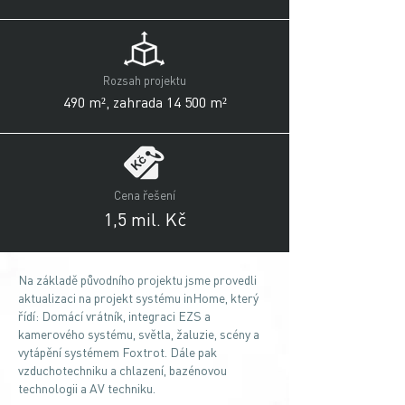
Rozsah projektu
490 m², zahrada 14 500 m²
Cena řešení
1,5 mil. Kč
Na základě původního projektu jsme provedli
aktualizaci na projekt systému inHome, který
řídí: Domácí vrátník, integraci EZS a
kamerového systému, světla, žaluzie, scény a
vytápění systémem Foxtrot. Dále pak
vzduchotechniku a chlazení, bazénovou
technologii a AV techniku.